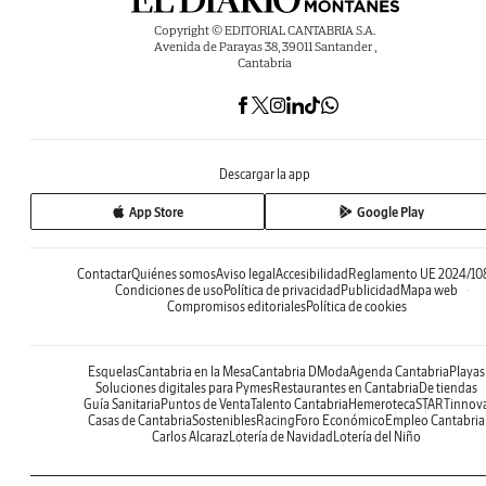
Copyright © EDITORIAL CANTABRIA S.A.
Avenida de Parayas 38, 39011 Santander ,
Cantabria
Descargar la app
App Store
Google Play
Contactar
Quiénes somos
Aviso legal
Accesibilidad
Reglamento UE 2024/10
Condiciones de uso
Política de privacidad
Publicidad
Mapa web
Compromisos editoriales
Política de cookies
Esquelas
Cantabria en la Mesa
Cantabria DModa
Agenda Cantabria
Playas
Soluciones digitales para Pymes
Restaurantes en Cantabria
De tiendas
Guía Sanitaria
Puntos de Venta
Talento Cantabria
Hemeroteca
STARTinnov
Casas de Cantabria
Sostenibles
Racing
Foro Económico
Empleo Cantabria
Carlos Alcaraz
Lotería de Navidad
Lotería del Niño