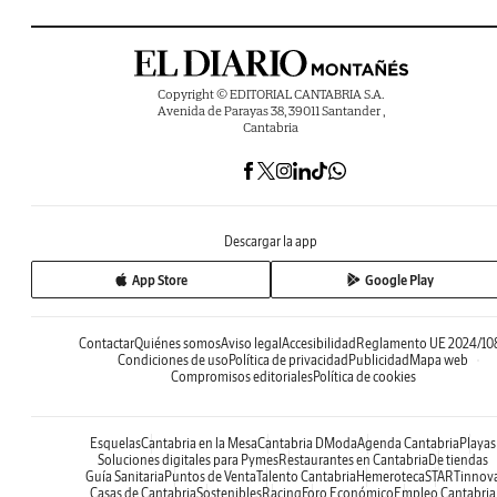
Copyright © EDITORIAL CANTABRIA S.A.
Avenida de Parayas 38, 39011 Santander ,
Cantabria
Descargar la app
App Store
Google Play
Contactar
Quiénes somos
Aviso legal
Accesibilidad
Reglamento UE 2024/10
Condiciones de uso
Política de privacidad
Publicidad
Mapa web
Compromisos editoriales
Política de cookies
Esquelas
Cantabria en la Mesa
Cantabria DModa
Agenda Cantabria
Playas
Soluciones digitales para Pymes
Restaurantes en Cantabria
De tiendas
Guía Sanitaria
Puntos de Venta
Talento Cantabria
Hemeroteca
STARTinnov
Casas de Cantabria
Sostenibles
Racing
Foro Económico
Empleo Cantabria