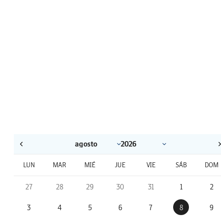
LUN
MAR
MIÉ
JUE
VIE
SÁB
DOM
27
28
29
30
31
1
2
3
4
5
6
7
8
9