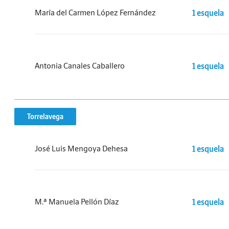
María del Carmen López Fernández
1 esquela
Antonia Canales Caballero
1 esquela
Torrelavega
José Luis Mengoya Dehesa
1 esquela
M.ª Manuela Pellón Díaz
1 esquela