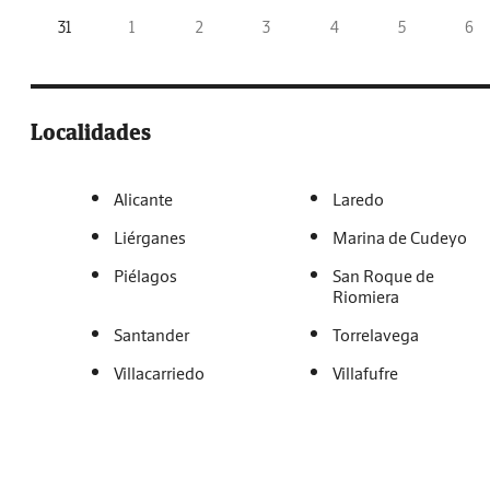
31
1
2
3
4
5
6
Localidades
Alicante
Laredo
Liérganes
Marina de Cudeyo
Piélagos
San Roque de
Riomiera
Santander
Torrelavega
Villacarriedo
Villafufre