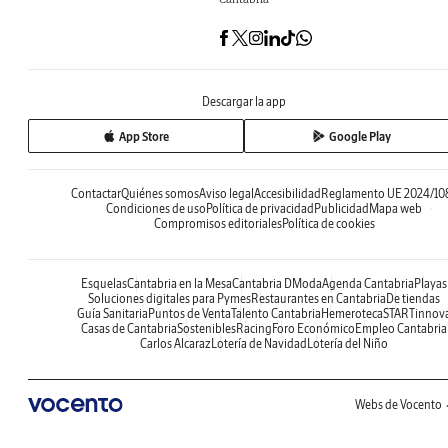
Descargar la app
App Store
Google Play
Contactar
Quiénes somos
Aviso legal
Accesibilidad
Reglamento UE 2024/10
Condiciones de uso
Política de privacidad
Publicidad
Mapa web
Compromisos editoriales
Política de cookies
Esquelas
Cantabria en la Mesa
Cantabria DModa
Agenda Cantabria
Playas
Soluciones digitales para Pymes
Restaurantes en Cantabria
De tiendas
Guía Sanitaria
Puntos de Venta
Talento Cantabria
Hemeroteca
STARTinnov
Casas de Cantabria
Sostenibles
Racing
Foro Económico
Empleo Cantabria
Carlos Alcaraz
Lotería de Navidad
Lotería del Niño
Webs de Vocento