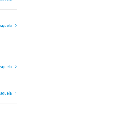
esquela
esquela
esquela