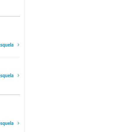
esquela
esquela
esquela