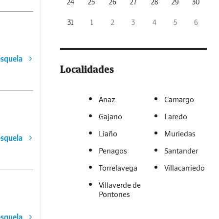
24
25
26
27
28
29
30
31
1
2
3
4
5
6
esquela
Localidades
Anaz
Camargo
Gajano
Laredo
Liaño
Muriedas
esquela
Penagos
Santander
Torrelavega
Villacarriedo
Villaverde de
Pontones
esquela