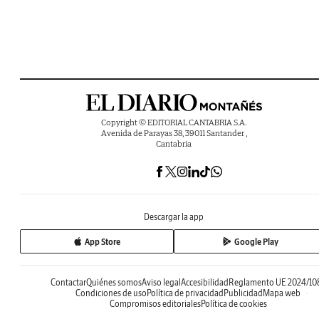
Copyright © EDITORIAL CANTABRIA S.A.
Avenida de Parayas 38, 39011 Santander ,
Cantabria
Descargar la app
App Store
Google Play
Contactar
Quiénes somos
Aviso legal
Accesibilidad
Reglamento UE 2024/10
Condiciones de uso
Política de privacidad
Publicidad
Mapa web
Compromisos editoriales
Política de cookies