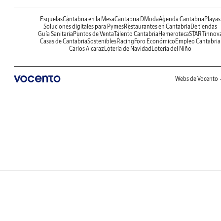
Esquelas
Cantabria en la Mesa
Cantabria DModa
Agenda Cantabria
Playas
Soluciones digitales para Pymes
Restaurantes en Cantabria
De tiendas
Guía Sanitaria
Puntos de Venta
Talento Cantabria
Hemeroteca
STARTinnov
Casas de Cantabria
Sostenibles
Racing
Foro Económico
Empleo Cantabria
Carlos Alcaraz
Lotería de Navidad
Lotería del Niño
Webs de Vocento