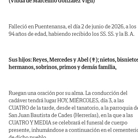
(Viuda de Marcelino Gonzalez Vigil)
Falleció en Puentenansa, el día 2 de junio de 2026, a los
94 años de edad, habiendo recibido los SS. SS. y la B. A.
Sus hijos: Reyes, Mercedes y Abel (✟); nietos, bisnieto
hermanos, sobrinos, primos y demás familia,
Ruegan una oración por su alma. La conducción del
cadáver tendrá lugar HOY, MIÉRCOLES, día 3, a las
CUATRO de la tarde, desde el tanatorio, a la parroquia d
San Juan Bautista de Cades (Herrerías), en la que a las
CUATRO Y MEDIA se celebrará el funeral de cuerpo
presente, inhumándose a continuación en el cementeri
de dicho pueblo.