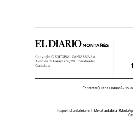
Copyright © EDITORIAL CANTABRIA S.A.
Avenida de Parayas 38, 39011 Santander ,
Cantabria
Contactar
Quiénes somos
Aviso le
Esquelas
Cantabria en la Mesa
Cantabria DModa
Ag
Cas