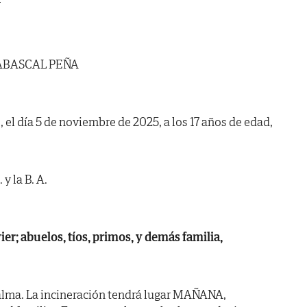
N
ABASCAL PEÑA
 el día 5 de noviembre de 2025, a los 17 años de edad,
y la B. A.
ier; abuelos, tíos, primos, y demás familia,
alma. La incineración tendrá lugar MAÑANA,