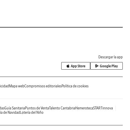
Descargar la app
App Store
Google Play
icidad
Mapa web
Compromisos editoriales
Política de cookies
das
Guía Sanitaria
Puntos de Venta
Talento Cantabria
Hemeroteca
STARTinnova
ía de Navidad
Lotería del Niño