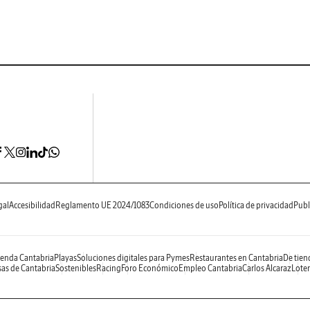
gal
Accesibilidad
Reglamento UE 2024/1083
Condiciones de uso
Política de privacidad
Publ
enda Cantabria
Playas
Soluciones digitales para Pymes
Restaurantes en Cantabria
De tien
as de Cantabria
Sostenibles
Racing
Foro Económico
Empleo Cantabria
Carlos Alcaraz
Loter