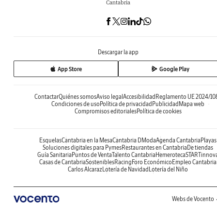
Cantabria
Descargar la app
App Store
Google Play
Contactar
Quiénes somos
Aviso legal
Accesibilidad
Reglamento UE 2024/10
Condiciones de uso
Política de privacidad
Publicidad
Mapa web
Compromisos editoriales
Política de cookies
Esquelas
Cantabria en la Mesa
Cantabria DModa
Agenda Cantabria
Playas
Soluciones digitales para Pymes
Restaurantes en Cantabria
De tiendas
Guía Sanitaria
Puntos de Venta
Talento Cantabria
Hemeroteca
STARTinnov
Casas de Cantabria
Sostenibles
Racing
Foro Económico
Empleo Cantabria
Carlos Alcaraz
Lotería de Navidad
Lotería del Niño
Webs de Vocento