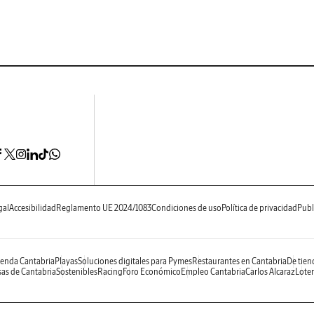
gal
Accesibilidad
Reglamento UE 2024/1083
Condiciones de uso
Política de privacidad
Publ
enda Cantabria
Playas
Soluciones digitales para Pymes
Restaurantes en Cantabria
De tien
as de Cantabria
Sostenibles
Racing
Foro Económico
Empleo Cantabria
Carlos Alcaraz
Loter