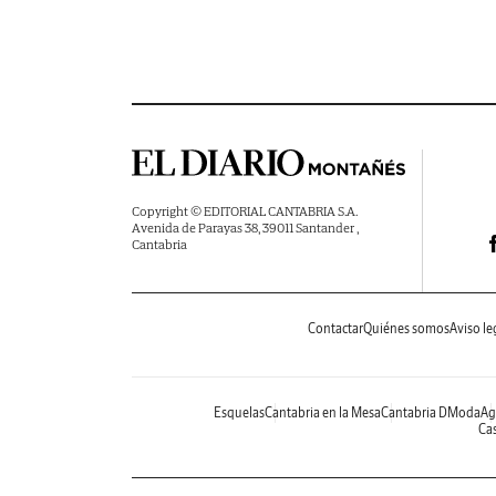
Copyright © EDITORIAL CANTABRIA S.A.
Avenida de Parayas 38, 39011 Santander ,
Cantabria
Contactar
Quiénes somos
Aviso le
Esquelas
Cantabria en la Mesa
Cantabria DModa
Ag
Cas