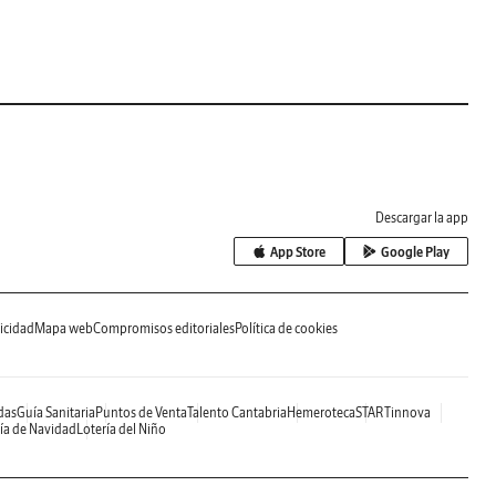
Descargar la app
App Store
Google Play
icidad
Mapa web
Compromisos editoriales
Política de cookies
das
Guía Sanitaria
Puntos de Venta
Talento Cantabria
Hemeroteca
STARTinnova
ía de Navidad
Lotería del Niño