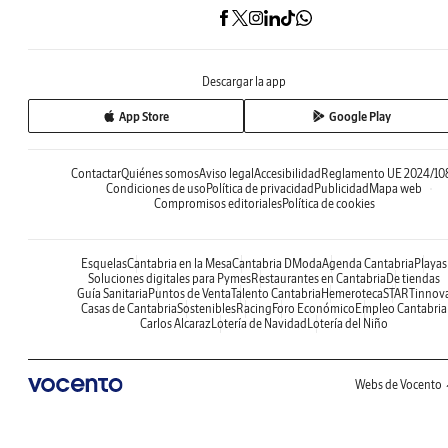
Descargar la app
App Store
Google Play
Contactar
Quiénes somos
Aviso legal
Accesibilidad
Reglamento UE 2024/10
Condiciones de uso
Política de privacidad
Publicidad
Mapa web
Compromisos editoriales
Política de cookies
Esquelas
Cantabria en la Mesa
Cantabria DModa
Agenda Cantabria
Playas
Soluciones digitales para Pymes
Restaurantes en Cantabria
De tiendas
Guía Sanitaria
Puntos de Venta
Talento Cantabria
Hemeroteca
STARTinnov
Casas de Cantabria
Sostenibles
Racing
Foro Económico
Empleo Cantabria
Carlos Alcaraz
Lotería de Navidad
Lotería del Niño
Webs de Vocento