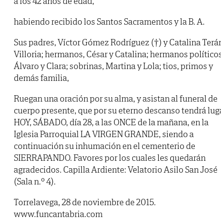
a los 42 años de edad,
habiendo recibido los Santos Sacramentos y la B. A.
Sus padres, Víctor Gómez Rodríguez (†) y Catalina Terá
Villoria; hermanos, César y Catalina; hermanos políticos
Álvaro y Clara; sobrinas, Martina y Lola; tios, primos y
demás familia,
Ruegan una oración por su alma, y asistan al funeral de
cuerpo presente, que por su eterno descanso tendrá lug
HOY, SÁBADO, día 28, a las ONCE de la mañana, en la
Iglesia Parroquial LA VIRGEN GRANDE, siendo a
continuación su inhumación en el cementerio de
SIERRAPANDO. Favores por los cuales les quedarán
agradecidos. Capilla Ardiente: Velatorio Asilo San José
(Sala n.º 4).
Torrelavega, 28 de noviembre de 2015.
www.funcantabria.com