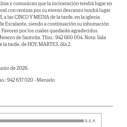
lma y comunican que la incineración tendrá lugar en
neral con cenizas por su eterno descanso tendrá lugar
a las CINCO Y MEDIA de la tarde, en la iglesia
 de Escalante, siendo a continuación su inhumación
. Favores por los cuales quedarán agradecidos.
Menezo de Santoña. Tfno.: 942 660 004. Nota: Sala
 la tarde, de HOY, MARTES, día 2.
junio de 2026.
o.: 942 637 020 - Meruelo