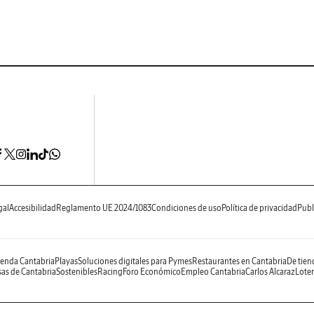
gal
Accesibilidad
Reglamento UE 2024/1083
Condiciones de uso
Política de privacidad
Publ
enda Cantabria
Playas
Soluciones digitales para Pymes
Restaurantes en Cantabria
De tien
as de Cantabria
Sostenibles
Racing
Foro Económico
Empleo Cantabria
Carlos Alcaraz
Loter