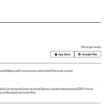
Descargar la app
App Store
Google Play
icidad
Mapa web
Compromisos editoriales
Política de cookies
das
Guía Sanitaria
Puntos de Venta
Talento Cantabria
Hemeroteca
STARTinnova
ía de Navidad
Lotería del Niño