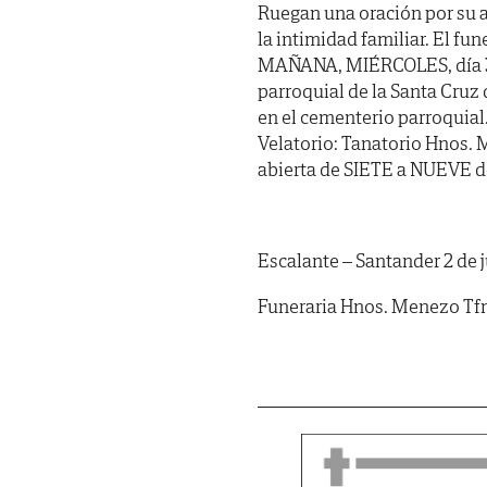
Ruegan una oración por su a
la intimidad familiar. El fu
MAÑANA, MIÉRCOLES, día 3, 
parroquial de la Santa Cruz
en el cementerio parroquial
Velatorio: Tanatorio Hnos. 
abierta de SIETE a NUEVE de
Escalante – Santander 2 de 
Funeraria Hnos. Menezo Tfn