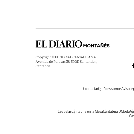
Copyright © EDITORIAL CANTABRIA S.A.
Avenida de Parayas 38, 39011 Santander ,
Cantabria
Contactar
Quiénes somos
Aviso le
Esquelas
Cantabria en la Mesa
Cantabria DModa
Ag
Cas