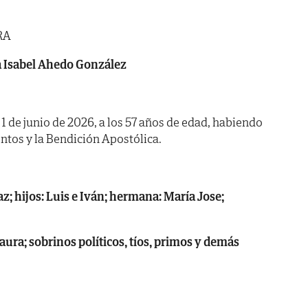
RA
 Isabel Ahedo González
a 1 de junio de 2026, a los 57 años de edad, habiendo
ntos y la Bendición Apostólica.
az; hijos: Luis e Iván; hermana: María Jose;
Laura; sobrinos políticos, tíos, primos y demás