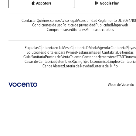
App Store
Google Play
Contactar
Quiénes somos
Aviso legal
Accesibilidad
Reglamento UE 2024/10
Condiciones de uso
Política de privacidad
Publicidad
Mapa web
Compromisos editoriales
Política de cookies
Esquelas
Cantabria en la Mesa
Cantabria DModa
Agenda Cantabria
Playas
Soluciones digitales para Pymes
Restaurantes en Cantabria
De tiendas
Guía Sanitaria
Puntos de Venta
Talento Cantabria
Hemeroteca
STARTinnov
Casas de Cantabria
Sostenibles
Racing
Foro Económico
Empleo Cantabria
Carlos Alcaraz
Lotería de Navidad
Lotería del Niño
Webs de Vocento