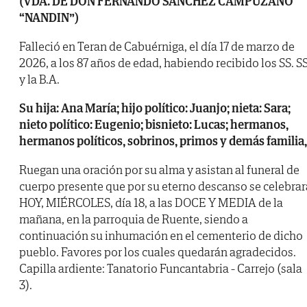
(VDA. DE DON FERNANDO SÁNCHEZ CAMPUZANO
“NANDIN”)
Falleció en Teran de Cabuérniga, el día 17 de marzo de
2026, a los 87 años de edad, habiendo recibido los SS. SS
y la B.A.
Su hija: Ana María; hijo político: Juanjo; nieta: Sara;
nieto político: Eugenio; bisnieto: Lucas; hermanos,
hermanos políticos, sobrinos, primos y demás familia,
Ruegan una oración por su alma y asistan al funeral de
cuerpo presente que por su eterno descanso se celebrar
HOY, MIÉRCOLES, día 18, a las DOCE Y MEDIA de la
mañana, en la parroquia de Ruente, siendo a
continuación su inhumación en el cementerio de dicho
pueblo. Favores por los cuales quedarán agradecidos.
Capilla ardiente: Tanatorio Funcantabria - Carrejo (sala
3).