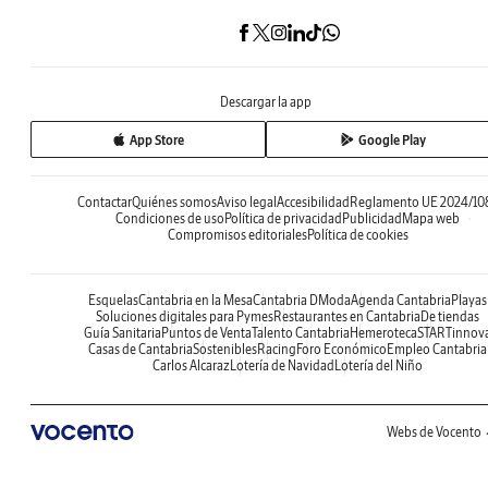
Descargar la app
App Store
Google Play
Contactar
Quiénes somos
Aviso legal
Accesibilidad
Reglamento UE 2024/10
Condiciones de uso
Política de privacidad
Publicidad
Mapa web
Compromisos editoriales
Política de cookies
Esquelas
Cantabria en la Mesa
Cantabria DModa
Agenda Cantabria
Playas
Soluciones digitales para Pymes
Restaurantes en Cantabria
De tiendas
Guía Sanitaria
Puntos de Venta
Talento Cantabria
Hemeroteca
STARTinnov
Casas de Cantabria
Sostenibles
Racing
Foro Económico
Empleo Cantabria
Carlos Alcaraz
Lotería de Navidad
Lotería del Niño
Webs de Vocento