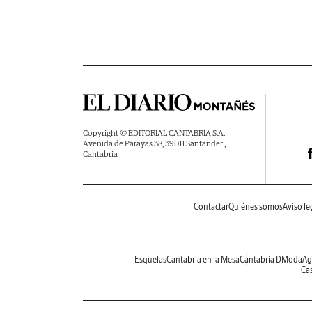
Copyright © EDITORIAL CANTABRIA S.A.
Avenida de Parayas 38, 39011 Santander ,
Cantabria
Contactar
Quiénes somos
Aviso le
Esquelas
Cantabria en la Mesa
Cantabria DModa
Ag
Cas