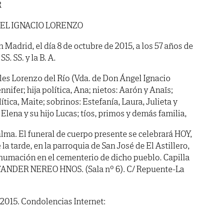
R
EL IGNACIO LORENZO
n Madrid, el día 8 de octubre de 2015, a los 57 años de
S. SS. y la B. A.
es Lorenzo del Río (Vda. de Don Ángel Ignacio
nifer; hija política, Ana; nietos: Aarón y Anaïs;
ica, Maite; sobrinos: Estefanía, Laura, Julieta y
 Elena y su hijo Lucas; tíos, primos y demás familia,
lma. El funeral de cuerpo presente se celebrará HOY,
 la tarde, en la parroquia de San José de El Astillero,
humación en el cementerio de dicho pueblo. Capilla
ANDER NEREO HNOS. (Sala nº 6). C/ Repuente-La
e 2015. Condolencias Internet: