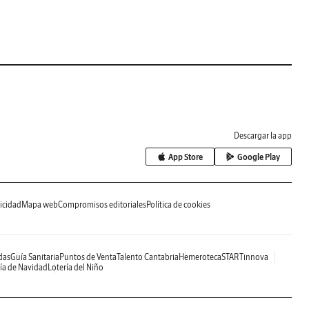
Descargar la app
App Store
Google Play
icidad
Mapa web
Compromisos editoriales
Política de cookies
das
Guía Sanitaria
Puntos de Venta
Talento Cantabria
Hemeroteca
STARTinnova
ía de Navidad
Lotería del Niño