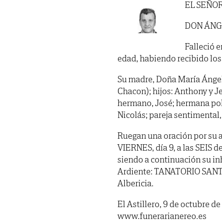
EL SEÑO
DON ÁNG
Falleció e
edad, habiendo recibido los S
Su madre, Doña María Ángel
Chacon); hijos: Anthony y Jen
hermano, José; hermana polít
Nicolás; pareja sentimental,
Ruegan una oración por su a
VIERNES, día 9, a las SEIS de
siendo a continuación su in
Ardiente: TANATORIO SANT
Albericia.
El Astillero, 9 de octubre d
www.funerarianereo.es