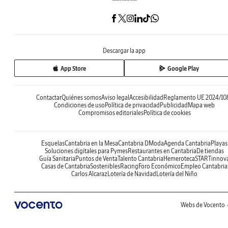
Descargar la app
App Store
Google Play
Contactar
Quiénes somos
Aviso legal
Accesibilidad
Reglamento UE 2024/10
Condiciones de uso
Política de privacidad
Publicidad
Mapa web
Compromisos editoriales
Política de cookies
Esquelas
Cantabria en la Mesa
Cantabria DModa
Agenda Cantabria
Playas
Soluciones digitales para Pymes
Restaurantes en Cantabria
De tiendas
Guía Sanitaria
Puntos de Venta
Talento Cantabria
Hemeroteca
STARTinnov
Casas de Cantabria
Sostenibles
Racing
Foro Económico
Empleo Cantabria
Carlos Alcaraz
Lotería de Navidad
Lotería del Niño
Webs de Vocento