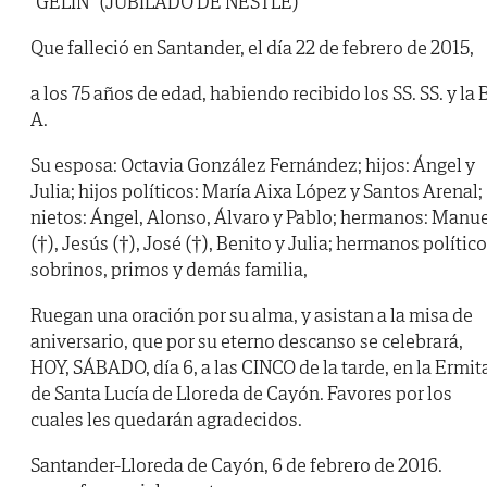
"GELÍN" (JUBILADO DE NESTLÉ)
Que falleció en Santander, el día 22 de febrero de 2015,
a los 75 años de edad, habiendo recibido los SS. SS. y la B
A.
Su esposa: Octavia González Fernández; hijos: Ángel y
Julia; hijos políticos: María Aixa López y Santos Arenal;
nietos: Ángel, Alonso, Álvaro y Pablo; hermanos: Manu
(†), Jesús (†), José (†), Benito y Julia; hermanos político
sobrinos, primos y demás familia,
Ruegan una oración por su alma, y asistan a la misa de
aniversario, que por su eterno descanso se celebrará,
HOY, SÁBADO, día 6, a las CINCO de la tarde, en la Ermit
de Santa Lucía de Lloreda de Cayón. Favores por los
cuales les quedarán agradecidos.
Santander-Lloreda de Cayón, 6 de febrero de 2016.