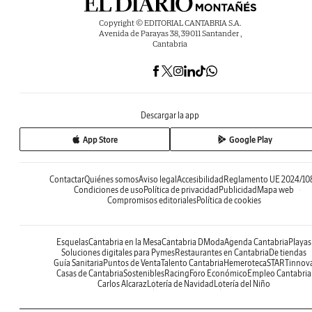
Copyright © EDITORIAL CANTABRIA S.A.
Avenida de Parayas 38, 39011 Santander ,
Cantabria
Descargar la app
App Store
Google Play
Contactar
Quiénes somos
Aviso legal
Accesibilidad
Reglamento UE 2024/10
Condiciones de uso
Política de privacidad
Publicidad
Mapa web
Compromisos editoriales
Política de cookies
Esquelas
Cantabria en la Mesa
Cantabria DModa
Agenda Cantabria
Playas
Soluciones digitales para Pymes
Restaurantes en Cantabria
De tiendas
Guía Sanitaria
Puntos de Venta
Talento Cantabria
Hemeroteca
STARTinnov
Casas de Cantabria
Sostenibles
Racing
Foro Económico
Empleo Cantabria
Carlos Alcaraz
Lotería de Navidad
Lotería del Niño