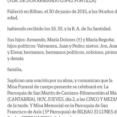
(VDA. DE DON ARMANDO LÓPEZ PORTILLA)
Falleció en Bilbao, el 30 de junio de 2015, a los 94 años 
edad,
habiendo recibido los SS. SS. y la B. A. de Su Santidad.
Sus hijos: Armando, María Dolores (†) y María Begoña;
hijos políticos: Valvanera, Juan y Pedro; nietos: Jon, An
y Elena; hermanos, hermanos políticos, sobrinos, prim
y demás
familia,
Suplican una oración por su alma, y comunican que la
Misa Funeral de cuerpo presente se celebrará en: La
Parroquia de San Martín de Carriazo-Ribamontán al Ma
(CANTABRIA). HOY, JUEVES, día 2, a las CINCO Y MEDI
de la tarde. Y Misa Memorial en la Parroquia de San
Francisco de Asís ( 5ª Parroquia) de BILBAO. El LUNES d