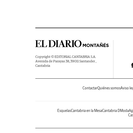
Copyright © EDITORIAL CANTABRIA S.A.
Avenida de Parayas 38, 39011 Santander ,
Cantabria
Contactar
Quiénes somos
Aviso le
Esquelas
Cantabria en la Mesa
Cantabria DModa
Ag
Cas