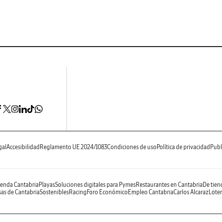
gal
Accesibilidad
Reglamento UE 2024/1083
Condiciones de uso
Política de privacidad
Publ
enda Cantabria
Playas
Soluciones digitales para Pymes
Restaurantes en Cantabria
De tien
as de Cantabria
Sostenibles
Racing
Foro Económico
Empleo Cantabria
Carlos Alcaraz
Loter