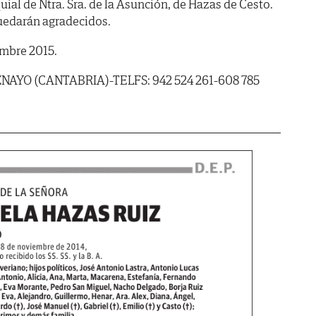
uial de Ntra. Sra. de la Asunción, de Hazas de Cesto.
quedarán agradecidos.
embre 2015.
AYO (CANTABRIA)-TELFS: 942 524 261-608 785