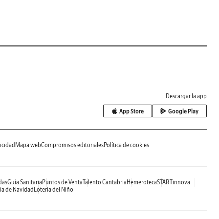
Descargar la app
App Store
Google Play
icidad
Mapa web
Compromisos editoriales
Política de cookies
das
Guía Sanitaria
Puntos de Venta
Talento Cantabria
Hemeroteca
STARTinnova
ía de Navidad
Lotería del Niño