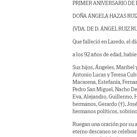
PRIMER ANIVERSARIO DE
DOÑA ÁNGELA HAZAS RUI
(VDA. DE D. ÁNGEL RUIZ RU
Que falleció en Laredo, el d
a los 92 años de edad, habien
Sus hijos, Ángeles, Maribel 
Antonio Lucas y Teresa Cubil
Macarena, Estefanía, Fernan
Pedro San Miguel, Nacho Delg
Eva, Alejandro, Guillermo, H
hermanos, Gerardo (†), José 
hermanos políticos, sobrino
Ruegan una oración por su a
eterno descanso se celebra