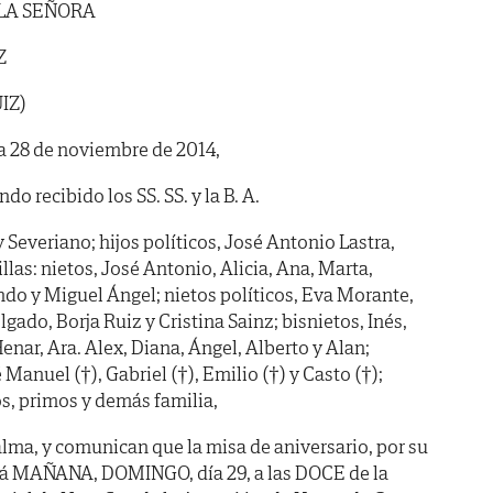
 LA SEÑORA
Z
IZ)
ía 28 de noviembre de 2014,
do recibido los SS. SS. y la B. A.
y Severiano; hijos políticos, José Antonio Lastra,
las: nietos, José Antonio, Alicia, Ana, Marta,
do y Miguel Ángel; nietos políticos, Eva Morante,
ado, Borja Ruiz y Cristina Sainz; bisnietos, Inés,
enar, Ara. Alex, Diana, Ángel, Alberto y Alan;
Manuel (†), Gabriel (†), Emilio (†) y Casto (†);
s, primos y demás familia,
lma, y comunican que la misa de aniversario, por su
rá MAÑANA, DOMINGO, día 29, a las DOCE de la