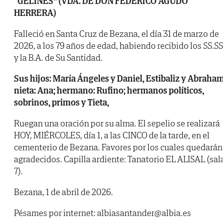
“GELINES” (VDA. DE DON FEDERICO AGUDO
HERRERA)
Falleció en Santa Cruz de Bezana, el día 31 de marzo de
2026, a los 79 años de edad, habiendo recibido los SS.SS
y la B.A. de Su Santidad.
Sus hijos: María Ángeles y Daniel, Estibaliz y Abraham
nieta: Ana; hermano: Rufino; hermanos políticos,
sobrinos, primos y Tieta,
Ruegan una oración por su alma. El sepelio se realizará
HOY, MIÉRCOLES, día 1, a las CINCO de la tarde, en el
cementerio de Bezana. Favores por los cuales quedarán
agradecidos. Capilla ardiente: Tanatorio EL ALISAL (sal
7).
Bezana, 1 de abril de 2026.
Pésames por internet: albiasantander@albia.es