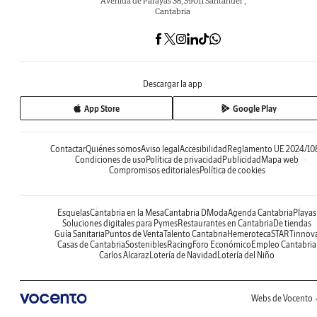
Avenida de Parayas 38, 39011 Santander ,
Cantabria
Descargar la app
App Store
Google Play
Contactar
Quiénes somos
Aviso legal
Accesibilidad
Reglamento UE 2024/10
Condiciones de uso
Política de privacidad
Publicidad
Mapa web
Compromisos editoriales
Política de cookies
Esquelas
Cantabria en la Mesa
Cantabria DModa
Agenda Cantabria
Playas
Soluciones digitales para Pymes
Restaurantes en Cantabria
De tiendas
Guía Sanitaria
Puntos de Venta
Talento Cantabria
Hemeroteca
STARTinnov
Casas de Cantabria
Sostenibles
Racing
Foro Económico
Empleo Cantabria
Carlos Alcaraz
Lotería de Navidad
Lotería del Niño
Webs de Vocento