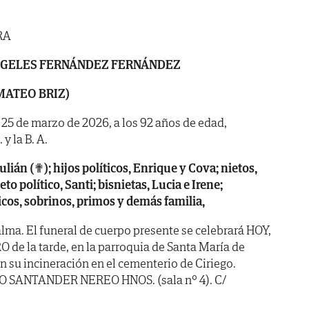
RA
NGELES
FERNÁNDEZ FERNÁNDEZ
 MATEO BRIZ)
a 25 de marzo de 2026, a los 92 años de edad,
y la B. A.
Julián (✟); hijos políticos, Enrique y Cova; nietos,
o político, Santi; bisnietas, Lucia e Irene;
icos,
sobrinos, primos y demás familia,
lma. El funeral de cuerpo presente se celebrará HOY,
O de la tarde, en la parroquia de Santa María de
n su incineración en el cementerio de Ciriego.
IO SANTANDER NEREO HNOS. (sala nº 4). C/