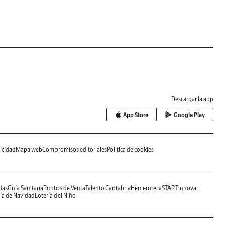
Descargar la app
App Store
Google Play
icidad
Mapa web
Compromisos editoriales
Política de cookies
das
Guía Sanitaria
Puntos de Venta
Talento Cantabria
Hemeroteca
STARTinnova
ía de Navidad
Lotería del Niño