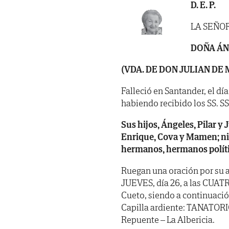
D. E. P.
LA SEÑO
DOÑA Á
(VDA. DE DON JULIAN DE
Falleció en Santander, el dí
habiendo recibido los SS. SS. 
Sus hijos, Ángeles, Pilar y 
Enrique,
Cova y Mamen; niet
hermanos, hermanos polít
Ruegan una oración por su a
JUEVES, día 26, a las CUATR
Cueto, siendo a continuació
Capilla ardiente: TANATOR
Repuente – La Albericia.