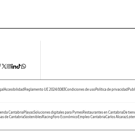
gal
Accesibilidad
Reglamento UE 2024/1083
Condiciones de uso
Política de privacidad
Publ
enda Cantabria
Playas
Soluciones digitales para Pymes
Restaurantes en Cantabria
De tien
as de Cantabria
Sostenibles
Racing
Foro Económico
Empleo Cantabria
Carlos Alcaraz
Loter