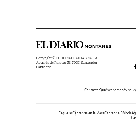
Copyright © EDITORIAL CANTABRIA S.A.
Avenida de Parayas 38, 39011 Santander ,
Cantabria
Contactar
Quiénes somos
Aviso le
Esquelas
Cantabria en la Mesa
Cantabria DModa
Ag
Cas