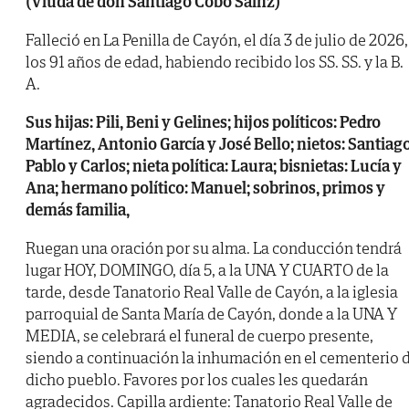
(Viuda de don Santiago Cobo Sainz)
Falleció en La Penilla de Cayón, el día 3 de julio de 2026,
los 91 años de edad, habiendo recibido los SS. SS. y la B.
A.
Sus hijas: Pili, Beni y Gelines; hijos políticos: Pedro
Martínez, Antonio García y José Bello; nietos: Santiago
Pablo y Carlos; nieta política: Laura; bisnietas: Lucía y
Ana; hermano político: Manuel; sobrinos, primos y
demás familia,
Ruegan una oración por su alma. La conducción tendrá
lugar HOY, DOMINGO, día 5, a la UNA Y CUARTO de la
tarde, desde Tanatorio Real Valle de Cayón, a la iglesia
parroquial de Santa María de Cayón, donde a la UNA Y
MEDIA, se celebrará el funeral de cuerpo presente,
siendo a continuación la inhumación en el cementerio 
dicho pueblo. Favores por los cuales les quedarán
agradecidos. Capilla ardiente: Tanatorio Real Valle de