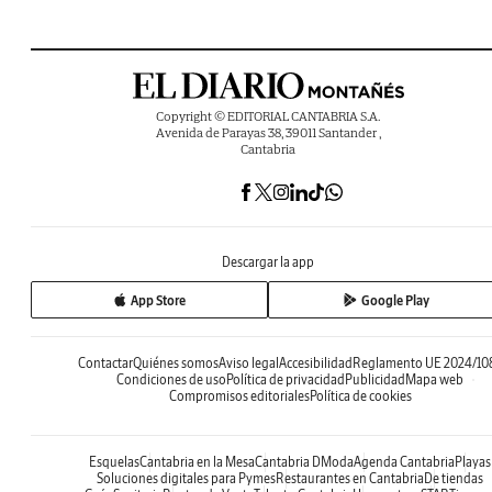
Copyright © EDITORIAL CANTABRIA S.A.
Avenida de Parayas 38, 39011 Santander ,
Cantabria
Descargar la app
App Store
Google Play
Contactar
Quiénes somos
Aviso legal
Accesibilidad
Reglamento UE 2024/10
Condiciones de uso
Política de privacidad
Publicidad
Mapa web
Compromisos editoriales
Política de cookies
Esquelas
Cantabria en la Mesa
Cantabria DModa
Agenda Cantabria
Playas
Soluciones digitales para Pymes
Restaurantes en Cantabria
De tiendas