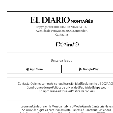
Copyright © EDITORIAL CANTABRIA S.A.
Avenida de Parayas 38, 39011 Santander ,
Cantabria
Descargar la app
App Store
Google Play
Contactar
Quiénes somos
Aviso legal
Accesibilidad
Reglamento UE 2024/10
Condiciones de uso
Política de privacidad
Publicidad
Mapa web
Compromisos editoriales
Política de cookies
Esquelas
Cantabria en la Mesa
Cantabria DModa
Agenda Cantabria
Playas
Soluciones digitales para Pymes
Restaurantes en Cantabria
De tiendas