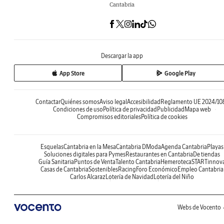
Cantabria
Descargar la app
App Store
Google Play
Contactar
Quiénes somos
Aviso legal
Accesibilidad
Reglamento UE 2024/10
Condiciones de uso
Política de privacidad
Publicidad
Mapa web
Compromisos editoriales
Política de cookies
Esquelas
Cantabria en la Mesa
Cantabria DModa
Agenda Cantabria
Playas
Soluciones digitales para Pymes
Restaurantes en Cantabria
De tiendas
Guía Sanitaria
Puntos de Venta
Talento Cantabria
Hemeroteca
STARTinnov
Casas de Cantabria
Sostenibles
Racing
Foro Económico
Empleo Cantabria
Carlos Alcaraz
Lotería de Navidad
Lotería del Niño
Webs de Vocento