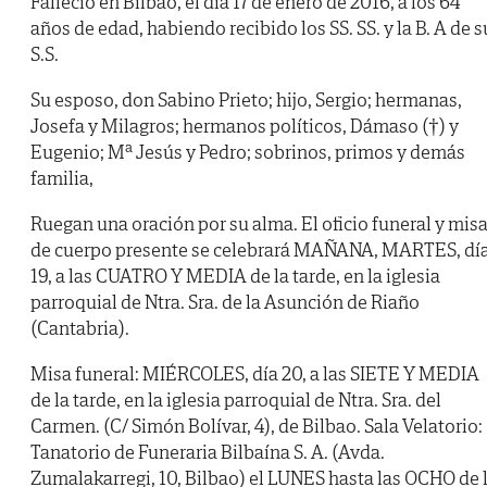
Falleció en Bilbao, el día 17 de enero de 2016, a los 64
años de edad, habiendo recibido los SS. SS. y la B. A de s
S.S.
Su esposo, don Sabino Prieto; hijo, Sergio; hermanas,
Josefa y Milagros; hermanos políticos, Dámaso (†) y
Eugenio; Mª Jesús y Pedro; sobrinos, primos y demás
familia,
Ruegan una oración por su alma. El oficio funeral y mis
de cuerpo presente se celebrará MAÑANA, MARTES, dí
19, a las CUATRO Y MEDIA de la tarde, en la iglesia
parroquial de Ntra. Sra. de la Asunción de Riaño
(Cantabria).
Misa funeral: MIÉRCOLES, día 20, a las SIETE Y MEDIA
de la tarde, en la iglesia parroquial de Ntra. Sra. del
Carmen. (C/ Simón Bolívar, 4), de Bilbao. Sala Velatorio:
Tanatorio de Funeraria Bilbaína S. A. (Avda.
Zumalakarregi, 10, Bilbao) el LUNES hasta las OCHO de 