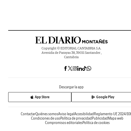
Copyright © EDITORIAL CANTABRIA S.A.
Avenida de Parayas 38, 39011 Santander ,
Cantabria
Descargar la app
App Store
Google Play
Contactar
Quiénes somos
Aviso legal
Accesibilidad
Reglamento UE 2024/10
Condiciones de uso
Política de privacidad
Publicidad
Mapa web
Compromisos editoriales
Política de cookies