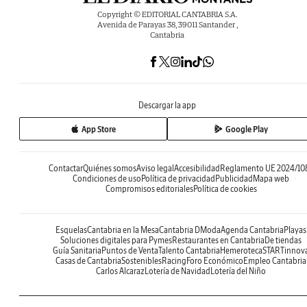
Copyright © EDITORIAL CANTABRIA S.A.
Avenida de Parayas 38, 39011 Santander ,
Cantabria
Descargar la app
App Store
Google Play
Contactar
Quiénes somos
Aviso legal
Accesibilidad
Reglamento UE 2024/10
Condiciones de uso
Política de privacidad
Publicidad
Mapa web
Compromisos editoriales
Política de cookies
Esquelas
Cantabria en la Mesa
Cantabria DModa
Agenda Cantabria
Playas
Soluciones digitales para Pymes
Restaurantes en Cantabria
De tiendas
Guía Sanitaria
Puntos de Venta
Talento Cantabria
Hemeroteca
STARTinnov
Casas de Cantabria
Sostenibles
Racing
Foro Económico
Empleo Cantabria
Carlos Alcaraz
Lotería de Navidad
Lotería del Niño