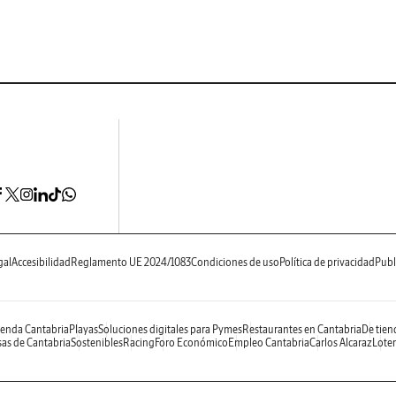
gal
Accesibilidad
Reglamento UE 2024/1083
Condiciones de uso
Política de privacidad
Publ
enda Cantabria
Playas
Soluciones digitales para Pymes
Restaurantes en Cantabria
De tien
as de Cantabria
Sostenibles
Racing
Foro Económico
Empleo Cantabria
Carlos Alcaraz
Loter