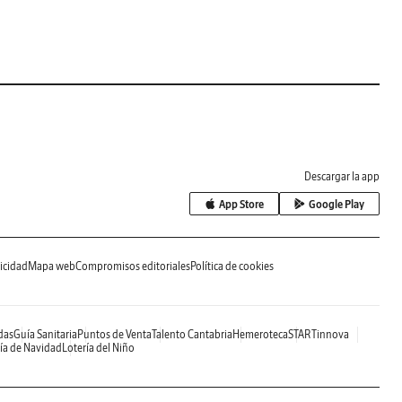
Descargar la app
App Store
Google Play
icidad
Mapa web
Compromisos editoriales
Política de cookies
das
Guía Sanitaria
Puntos de Venta
Talento Cantabria
Hemeroteca
STARTinnova
ía de Navidad
Lotería del Niño