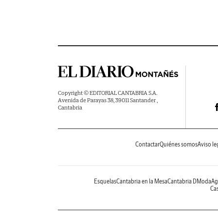
Copyright © EDITORIAL CANTABRIA S.A.
Avenida de Parayas 38, 39011 Santander ,
Cantabria
Contactar
Quiénes somos
Aviso le
Esquelas
Cantabria en la Mesa
Cantabria DModa
Ag
Cas