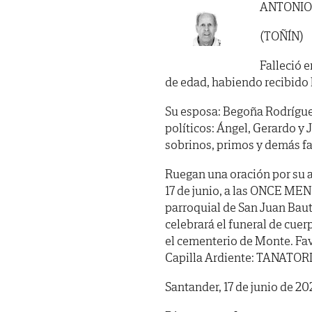
ANTONIO
(TOÑÍN)
Falleció e
de edad, habiendo recibido lo
Su esposa: Begoña Rodríguez
políticos: Ángel, Gerardo y
sobrinos, primos y demás fa
Ruegan una oración por su 
17 de junio, a las ONCE MEN
parroquial de San Juan Baut
celebrará el funeral de cue
el cementerio de Monte. Fav
Capilla Ardiente: TANATORIO
Santander, 17 de junio de 20