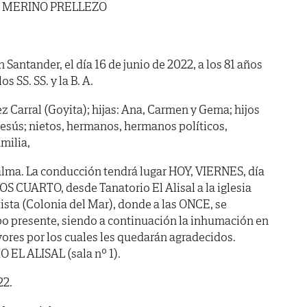
 MERINO PRELLEZO
n Santander, el día 16 de junio de 2022, a los 81 años
s SS. SS. y la B. A.
 Carral (Goyita); hijas: Ana, Carmen y Gema; hijos
 Jesús; nietos, hermanos, hermanos políticos,
milia,
alma. La conducción tendrá lugar HOY, VIERNES, día
OS CUARTO, desde Tanatorio El Alisal a la iglesia
ista (Colonia del Mar), donde a las ONCE, se
rpo presente, siendo a continuación la inhumación en
ores por los cuales les quedarán agradecidos.
 EL ALISAL (sala nº 1).
22.