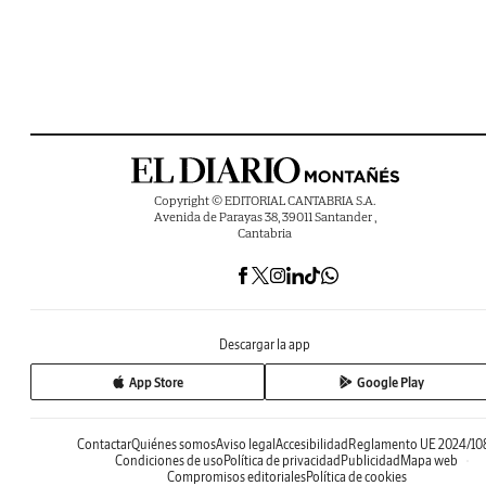
Copyright © EDITORIAL CANTABRIA S.A.
Avenida de Parayas 38, 39011 Santander ,
Cantabria
Descargar la app
App Store
Google Play
Contactar
Quiénes somos
Aviso legal
Accesibilidad
Reglamento UE 2024/10
Condiciones de uso
Política de privacidad
Publicidad
Mapa web
Compromisos editoriales
Política de cookies