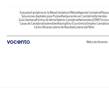
Esquelas
Cantabria en la Mesa
Cantabria DModa
Agenda Cantabria
Playas
Soluciones digitales para Pymes
Restaurantes en Cantabria
De tiendas
Guía Sanitaria
Puntos de Venta
Talento Cantabria
Hemeroteca
STARTinnov
Casas de Cantabria
Sostenibles
Racing
Foro Económico
Empleo Cantabria
Carlos Alcaraz
Lotería de Navidad
Lotería del Niño
Webs de Vocento