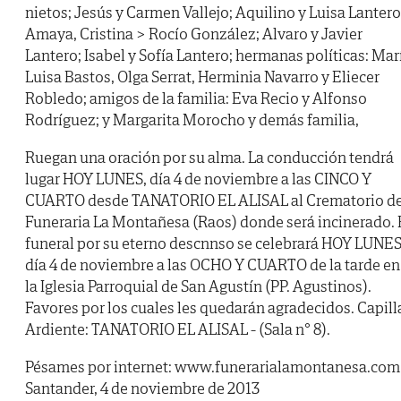
nietos; Jesús y Carmen Vallejo; Aquilino y Luisa Lantero
Amaya, Cristina > Rocío González; Alvaro y Javier
Lantero; Isabel y Sofía Lantero; hermanas políticas: Mar
Luisa Bastos, Olga Serrat, Herminia Navarro y Eliecer
Robledo; amigos de la familia: Eva Recio y Alfonso
Rodríguez; y Margarita Morocho y demás familia,
Ruegan una oración por su alma. La conducción tendrá
lugar HOY LUNES, día 4 de noviembre a las CINCO Y
CUARTO desde TANATORIO EL ALISAL al Crematorio d
Funeraria La Montañesa (Raos) donde será incinerado. 
funeral por su eterno descnnso se celebrará HOY LUNES
día 4 de noviembre a las OCHO Y CUARTO de la tarde en
la Iglesia Parroquial de San Agustín (PP. Agustinos).
Favores por los cuales les quedarán agradecidos. Capill
Ardiente: TANATORIO EL ALISAL - (Sala n° 8).
Pésames por internet: www.funerarialamontanesa.com
Santander, 4 de noviembre de 2013