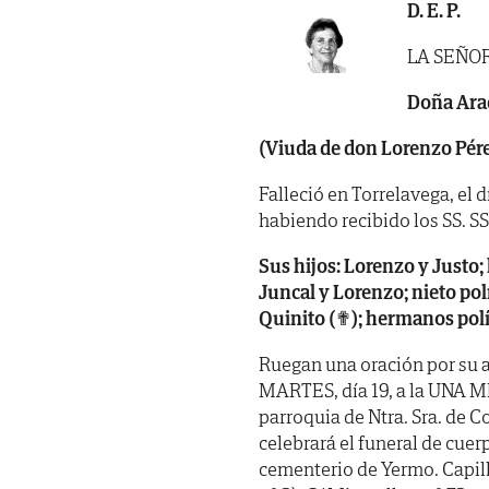
D. E. P.
LA SEÑO
Doña Arac
(Viuda de don Lorenzo Pére
Falleció en Torrelavega, el 
habiendo recibido los SS. SS. 
Sus hijos: Lorenzo y Justo; 
Juncal y Lorenzo; nieto pol
Quinito (✟); hermanos polí
Ruegan una oración por su a
MARTES, día 19, a la UNA ME
parroquia de Ntra. Sra. de C
celebrará el funeral de cue
cementerio de Yermo. Capill