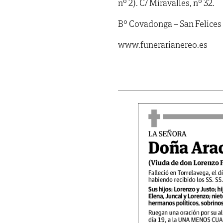
nº 2). C/ Miravalles, nº 32.
Bº Covadonga – San Felices
www.funerarianereo.es