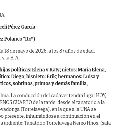
RA
eli Pérez García
z Polanco “Ito”)
día 18 de mayo de 2026, a los 87 años de edad,
y la B. A.
hijas políticas: Elena y Katy; nietos: María Elena,
ítico: Diego; bisnieto: Erik; hermanos: Luisa y
ticos, sobrinos, primos y demás familia,
lma. La conducción del cadáver tendrá lugar HOY,
NOS CUARTO de la tarde, desde el tanatorio a la
ovadonga (Torrelavega), en la que a la UNA se
rpo presente, inhumándose a continuación en el
a ardiente: Tanatorio Torrelavega Nereo Hnos. (sala