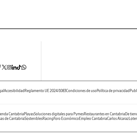
gal
Accesibilidad
Reglamento UE 2024/1083
Condiciones de uso
Política de privacidad
Publ
enda Cantabria
Playas
Soluciones digitales para Pymes
Restaurantes en Cantabria
De tien
as de Cantabria
Sostenibles
Racing
Foro Económico
Empleo Cantabria
Carlos Alcaraz
Loter