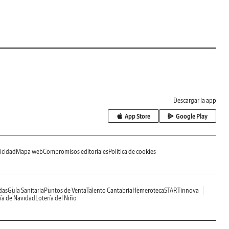
Descargar la app
App Store
Google Play
icidad
Mapa web
Compromisos editoriales
Política de cookies
das
Guía Sanitaria
Puntos de Venta
Talento Cantabria
Hemeroteca
STARTinnova
ía de Navidad
Lotería del Niño