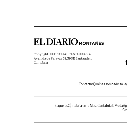
Copyright © EDITORIAL CANTABRIA S.A.
Avenida de Parayas 38, 39011 Santander ,
Cantabria
Contactar
Quiénes somos
Aviso le
Esquelas
Cantabria en la Mesa
Cantabria DModa
Ag
Cas