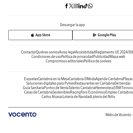
Descargar la app
App Store
Google Play
Contactar
Quiénes somos
Aviso legal
Accesibilidad
Reglamento UE 2024/10
Condiciones de uso
Política de privacidad
Publicidad
Mapa web
Compromisos editoriales
Política de cookies
Esquelas
Cantabria en la Mesa
Cantabria DModa
Agenda Cantabria
Playas
Soluciones digitales para Pymes
Restaurantes en Cantabria
De tiendas
Guía Sanitaria
Puntos de Venta
Talento Cantabria
Hemeroteca
STARTinnov
Casas de Cantabria
Sostenibles
Racing
Foro Económico
Empleo Cantabria
Carlos Alcaraz
Lotería de Navidad
Lotería del Niño
Webs de Vocento