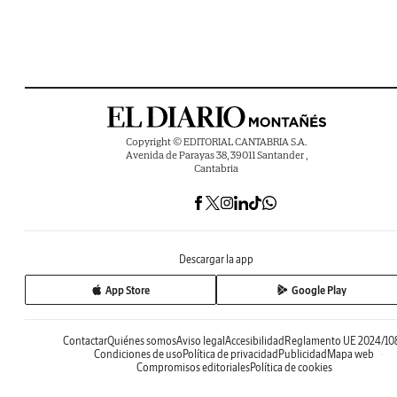
Copyright © EDITORIAL CANTABRIA S.A.
Avenida de Parayas 38, 39011 Santander ,
Cantabria
Descargar la app
App Store
Google Play
Contactar
Quiénes somos
Aviso legal
Accesibilidad
Reglamento UE 2024/10
Condiciones de uso
Política de privacidad
Publicidad
Mapa web
Compromisos editoriales
Política de cookies