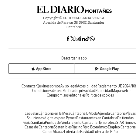
Copyright © EDITORIAL CANTABRIA S.A.
Avenida de Parayas 38, 39011 Santander ,
Cantabria
Descargar la app
App Store
Google Play
Contactar
Quiénes somos
Aviso legal
Accesibilidad
Reglamento UE 2024/10
Condiciones de uso
Política de privacidad
Publicidad
Mapa web
Compromisos editoriales
Política de cookies
Esquelas
Cantabria en la Mesa
Cantabria DModa
Agenda Cantabria
Playas
Soluciones digitales para Pymes
Restaurantes en Cantabria
De tiendas
Guía Sanitaria
Puntos de Venta
Talento Cantabria
Hemeroteca
STARTinnov
Casas de Cantabria
Sostenibles
Racing
Foro Económico
Empleo Cantabria
Carlos Alcaraz
Lotería de Navidad
Lotería del Niño