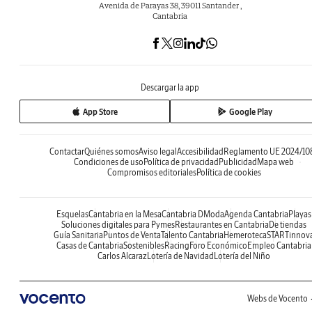
Avenida de Parayas 38, 39011 Santander ,
Cantabria
Descargar la app
App Store
Google Play
Contactar
Quiénes somos
Aviso legal
Accesibilidad
Reglamento UE 2024/10
Condiciones de uso
Política de privacidad
Publicidad
Mapa web
Compromisos editoriales
Política de cookies
Esquelas
Cantabria en la Mesa
Cantabria DModa
Agenda Cantabria
Playas
Soluciones digitales para Pymes
Restaurantes en Cantabria
De tiendas
Guía Sanitaria
Puntos de Venta
Talento Cantabria
Hemeroteca
STARTinnov
Casas de Cantabria
Sostenibles
Racing
Foro Económico
Empleo Cantabria
Carlos Alcaraz
Lotería de Navidad
Lotería del Niño
Webs de Vocento