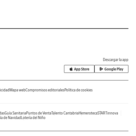
Descargar la app
App Store
Google Play
icidad
Mapa web
Compromisos editoriales
Política de cookies
das
Guía Sanitaria
Puntos de Venta
Talento Cantabria
Hemeroteca
STARTinnova
ía de Navidad
Lotería del Niño