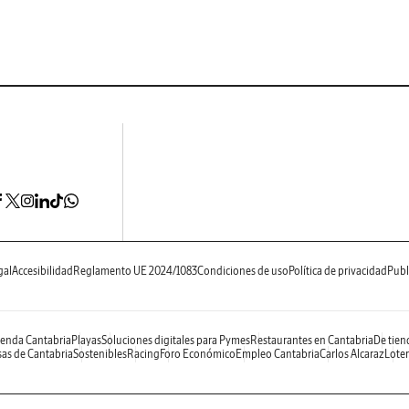
gal
Accesibilidad
Reglamento UE 2024/1083
Condiciones de uso
Política de privacidad
Publ
enda Cantabria
Playas
Soluciones digitales para Pymes
Restaurantes en Cantabria
De tien
as de Cantabria
Sostenibles
Racing
Foro Económico
Empleo Cantabria
Carlos Alcaraz
Loter