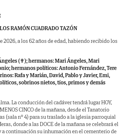
R
LOS RAMÓN CUADRADO TAZÓN
de 2026, a los 62 años de edad, habiendo recibido los
 Ángeles (✟); hermanos: Mari Ángeles, Mari
nio; hermanos políticos: Antonio Fernández, Tere
rinos: Rafa y Marián, David, Pablo y Javier, Emi,
líticos, sobrinos nietos, tíos, primos y demás
lma. La conducción del cadáver tendrá lugar HOY,
 MENOS CINCO de la mañana, desde el Tanatorio
s (sala nº 4) para su traslado a la iglesia parroquial
eras, donde a las DOCE de la mañana se celebrará el
y a continuación su inhumación en el cementerio de