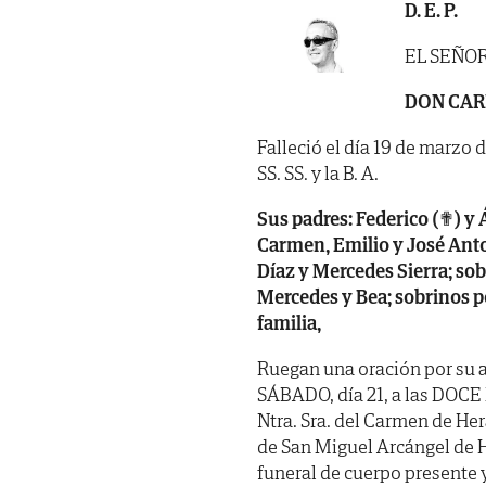
D. E. P.
EL SEÑO
DON CAR
Falleció el día 19 de marzo 
SS. SS. y la B. A.
Sus padres: Federico (✟) y
Carmen, Emilio y José Anto
Díaz y Mercedes Sierra; sob
Mercedes y Bea; sobrinos po
familia,
Ruegan una oración por su a
SÁBADO, día 21, a las DOCE
Ntra. Sra. del Carmen de Hera
de San Miguel Arcángel de H
funeral de cuerpo presente 