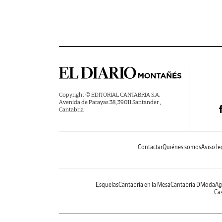
Copyright © EDITORIAL CANTABRIA S.A.
Avenida de Parayas 38, 39011 Santander ,
Cantabria
Contactar
Quiénes somos
Aviso le
Esquelas
Cantabria en la Mesa
Cantabria DModa
Ag
Cas