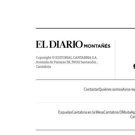
Copyright © EDITORIAL CANTABRIA S.A.
Avenida de Parayas 38, 39011 Santander ,
Cantabria
Contactar
Quiénes somos
Aviso le
Esquelas
Cantabria en la Mesa
Cantabria DModa
Ag
Cas