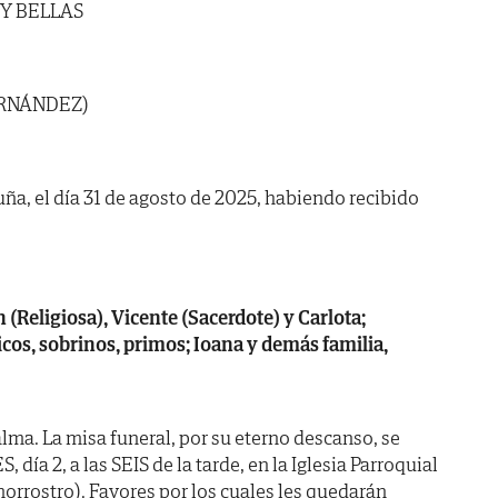
 Y BELLAS
ERNÁNDEZ)
uña, el día 31 de agosto de 2025, habiendo recibido
 (Religiosa), Vicente (Sacerdote) y Carlota;
os, sobrinos, primos; Ioana y demás familia,
lma. La misa funeral, por su eterno descanso, se
a 2, a las SEIS de la tarde, en la Iglesia Parroquial
morrostro). Favores por los cuales les quedarán