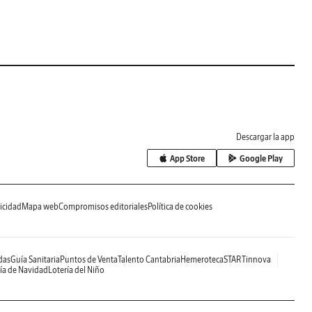
Descargar la app
App Store
Google Play
icidad
Mapa web
Compromisos editoriales
Política de cookies
das
Guía Sanitaria
Puntos de Venta
Talento Cantabria
Hemeroteca
STARTinnova
ía de Navidad
Lotería del Niño