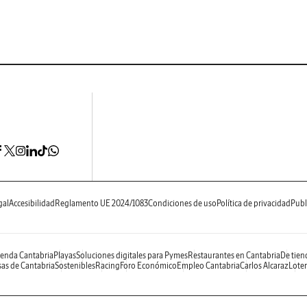
gal
Accesibilidad
Reglamento UE 2024/1083
Condiciones de uso
Política de privacidad
Publ
enda Cantabria
Playas
Soluciones digitales para Pymes
Restaurantes en Cantabria
De tien
as de Cantabria
Sostenibles
Racing
Foro Económico
Empleo Cantabria
Carlos Alcaraz
Loter