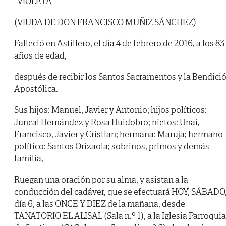
"VIOLETA"
(VIUDA DE DON FRANCISCO MUÑIZ SÁNCHEZ)
Falleció en Astillero, el día 4 de febrero de 2016, a los 83
años de edad,
después de recibir los Santos Sacramentos y la Bendici
Apostólica.
Sus hijos: Manuel, Javier y Antonio; hijos políticos:
Juncal Hernández y Rosa Huidobro; nietos: Unai,
Francisco, Javier y Cristian; hermana: Maruja; hermano
político: Santos Orizaola; sobrinos, primos y demás
familia,
Ruegan una oración por su alma, y asistan a la
conducción del cadáver, que se efectuará HOY, SÁBADO
día 6, a las ONCE Y DIEZ de la mañana, desde
TANATORIO EL ALISAL (Sala n.º 1), a la Iglesia Parroquia