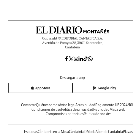
Copyright © EDITORIAL CANTABRIA S.A.
Avenida de Parayas 38, 39011 Santander ,
Cantabria
Descargar la app
App Store
Google Play
Contactar
Quiénes somos
Aviso legal
Accesibilidad
Reglamento UE 2024/10
Condiciones de uso
Política de privacidad
Publicidad
Mapa web
Compromisos editoriales
Política de cookies
Esquelas
Cantabria en la Mesa
Cantabria DModa
Agenda Cantabria
Playas