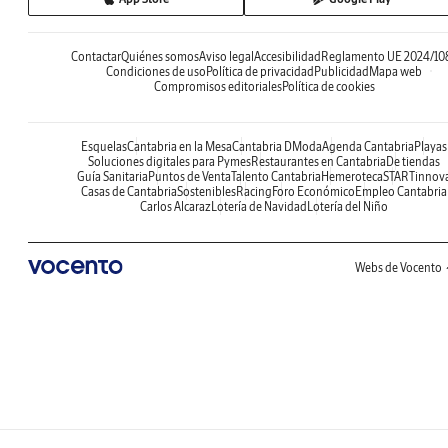
Contactar
Quiénes somos
Aviso legal
Accesibilidad
Reglamento UE 2024/10
Condiciones de uso
Política de privacidad
Publicidad
Mapa web
Compromisos editoriales
Política de cookies
Esquelas
Cantabria en la Mesa
Cantabria DModa
Agenda Cantabria
Playas
Soluciones digitales para Pymes
Restaurantes en Cantabria
De tiendas
Guía Sanitaria
Puntos de Venta
Talento Cantabria
Hemeroteca
STARTinnov
Casas de Cantabria
Sostenibles
Racing
Foro Económico
Empleo Cantabria
Carlos Alcaraz
Lotería de Navidad
Lotería del Niño
Webs de Vocento