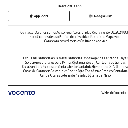
Descargar la app
App Store
Google Play
Contactar
Quiénes somos
Aviso legal
Accesibilidad
Reglamento UE 2024/10
Condiciones de uso
Política de privacidad
Publicidad
Mapa web
Compromisos editoriales
Política de cookies
Esquelas
Cantabria en la Mesa
Cantabria DModa
Agenda Cantabria
Playas
Soluciones digitales para Pymes
Restaurantes en Cantabria
De tiendas
Guía Sanitaria
Puntos de Venta
Talento Cantabria
Hemeroteca
STARTinnov
Casas de Cantabria
Sostenibles
Racing
Foro Económico
Empleo Cantabria
Carlos Alcaraz
Lotería de Navidad
Lotería del Niño
Webs de Vocento