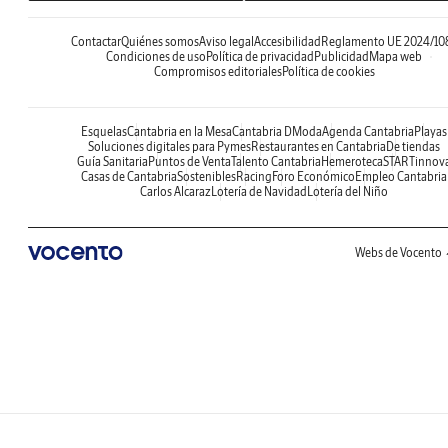
Contactar
Quiénes somos
Aviso legal
Accesibilidad
Reglamento UE 2024/10
Condiciones de uso
Política de privacidad
Publicidad
Mapa web
Compromisos editoriales
Política de cookies
Esquelas
Cantabria en la Mesa
Cantabria DModa
Agenda Cantabria
Playas
Soluciones digitales para Pymes
Restaurantes en Cantabria
De tiendas
Guía Sanitaria
Puntos de Venta
Talento Cantabria
Hemeroteca
STARTinnov
Casas de Cantabria
Sostenibles
Racing
Foro Económico
Empleo Cantabria
Carlos Alcaraz
Lotería de Navidad
Lotería del Niño
Webs de Vocento