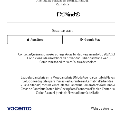
Avenida de Parayas 38, 39011 Santander ,
Cantabria
Descargar la app
App Store
Google Play
Contactar
Quiénes somos
Aviso legal
Accesibilidad
Reglamento UE 2024/10
Condiciones de uso
Política de privacidad
Publicidad
Mapa web
Compromisos editoriales
Política de cookies
Esquelas
Cantabria en la Mesa
Cantabria DModa
Agenda Cantabria
Playas
Soluciones digitales para Pymes
Restaurantes en Cantabria
De tiendas
Guía Sanitaria
Puntos de Venta
Talento Cantabria
Hemeroteca
STARTinnov
Casas de Cantabria
Sostenibles
Racing
Foro Económico
Empleo Cantabria
Carlos Alcaraz
Lotería de Navidad
Lotería del Niño
Webs de Vocento