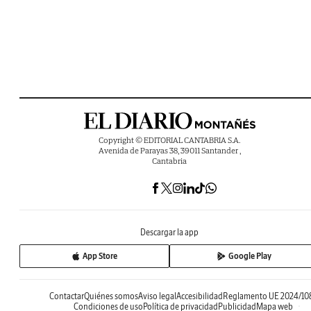
Copyright © EDITORIAL CANTABRIA S.A.
Avenida de Parayas 38, 39011 Santander ,
Cantabria
Descargar la app
App Store
Google Play
Contactar
Quiénes somos
Aviso legal
Accesibilidad
Reglamento UE 2024/10
Condiciones de uso
Política de privacidad
Publicidad
Mapa web