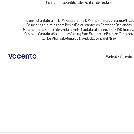
Compromisos editoriales
Política de cookies
Esquelas
Cantabria en la Mesa
Cantabria DModa
Agenda Cantabria
Playas
Soluciones digitales para Pymes
Restaurantes en Cantabria
De tiendas
Guía Sanitaria
Puntos de Venta
Talento Cantabria
Hemeroteca
STARTinnov
Casas de Cantabria
Sostenibles
Racing
Foro Económico
Empleo Cantabria
Carlos Alcaraz
Lotería de Navidad
Lotería del Niño
Webs de Vocento