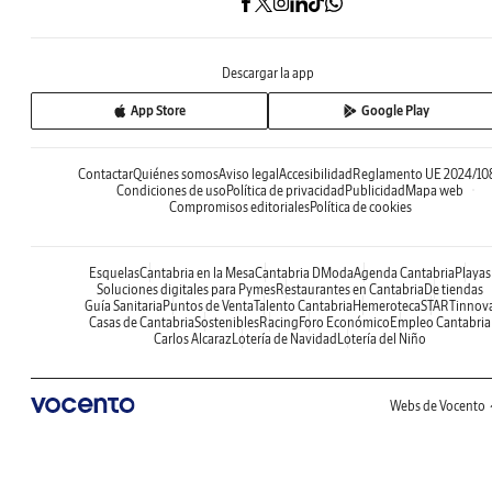
Descargar la app
App Store
Google Play
Contactar
Quiénes somos
Aviso legal
Accesibilidad
Reglamento UE 2024/10
Condiciones de uso
Política de privacidad
Publicidad
Mapa web
Compromisos editoriales
Política de cookies
Esquelas
Cantabria en la Mesa
Cantabria DModa
Agenda Cantabria
Playas
Soluciones digitales para Pymes
Restaurantes en Cantabria
De tiendas
Guía Sanitaria
Puntos de Venta
Talento Cantabria
Hemeroteca
STARTinnov
Casas de Cantabria
Sostenibles
Racing
Foro Económico
Empleo Cantabria
Carlos Alcaraz
Lotería de Navidad
Lotería del Niño
Webs de Vocento