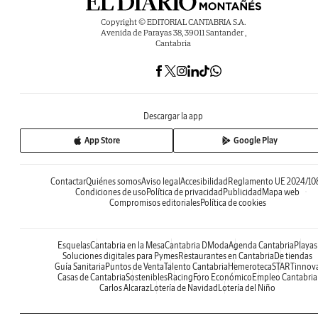
Copyright © EDITORIAL CANTABRIA S.A.
Avenida de Parayas 38, 39011 Santander ,
Cantabria
Descargar la app
App Store
Google Play
Contactar
Quiénes somos
Aviso legal
Accesibilidad
Reglamento UE 2024/10
Condiciones de uso
Política de privacidad
Publicidad
Mapa web
Compromisos editoriales
Política de cookies
Esquelas
Cantabria en la Mesa
Cantabria DModa
Agenda Cantabria
Playas
Soluciones digitales para Pymes
Restaurantes en Cantabria
De tiendas
Guía Sanitaria
Puntos de Venta
Talento Cantabria
Hemeroteca
STARTinnov
Casas de Cantabria
Sostenibles
Racing
Foro Económico
Empleo Cantabria
Carlos Alcaraz
Lotería de Navidad
Lotería del Niño