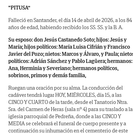
“PITUSA”
Falleció en Santander, el día 14 de abril de 2026, a los 84
años de edad, habiendo recibido los SS. SS. y la B. A.
Su esposo: don Jesús Castanedo Soto; hijos: Jesús y
María; hijos políticos: María Luisa Cifrián y Francisco
Javier del Pozo; nietos: Marcos y Álvaro, y Paula; nieto
políticos: Adrián Sánchez y Pablo Lagüera; hermanos:
Ana, Herminia y Severiano; hermanos políticos,
sobrinos, primos y demás familia,
Ruegan una oración por su alma. La conducción del
cadáver tendrá lugar HOY, MIÉRCOLES, día 15, a las
CINCO Y CUARTO de la tarde, desde el Tanatorio Ntra.
Sra. del Carmen de Heras (sala nº 4) para su traslado a la
iglesia parroquial de Pedreña, donde a las CINCO Y
MEDIA se celebrará el funeral de cuerpo presente y a
continuación su inhumación en el cementerio de este