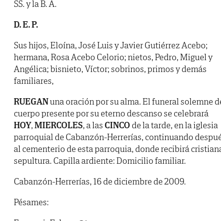
SS. y la B. A.
D. E. P.
Sus hijos, Eloína, José Luis y Javier Gutiérrez Acebo;
hermana, Rosa Acebo Celorio; nietos, Pedro, Miguel y
Angélica; bisnieto, Víctor; sobrinos, primos y demás
familiares,
RUEGAN
una oración por su alma. El funeral solemne d
cuerpo presente por su eterno descanso se celebrará
HOY
,
MIERCOLES
, a las
CINCO
de la tarde, en la iglesia
parroquial de Cabanzón-Herrerías, continuando despu
al cementerio de esta parroquia, donde recibirá cristian
sepultura. Capilla ardiente: Domicilio familiar.
Cabanzón-Herrerías, 16 de diciembre de 2009.
Pésames: