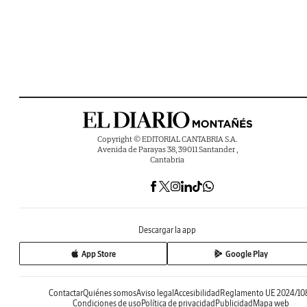
Copyright © EDITORIAL CANTABRIA S.A.
Avenida de Parayas 38, 39011 Santander ,
Cantabria
Descargar la app
App Store
Google Play
Contactar
Quiénes somos
Aviso legal
Accesibilidad
Reglamento UE 2024/10
Condiciones de uso
Política de privacidad
Publicidad
Mapa web