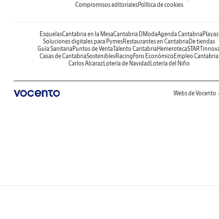
Compromisos editoriales
Política de cookies
Esquelas
Cantabria en la Mesa
Cantabria DModa
Agenda Cantabria
Playas
Soluciones digitales para Pymes
Restaurantes en Cantabria
De tiendas
Guía Sanitaria
Puntos de Venta
Talento Cantabria
Hemeroteca
STARTinnov
Casas de Cantabria
Sostenibles
Racing
Foro Económico
Empleo Cantabria
Carlos Alcaraz
Lotería de Navidad
Lotería del Niño
Webs de Vocento