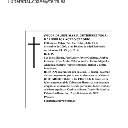
FunerariaEchave@terra.es