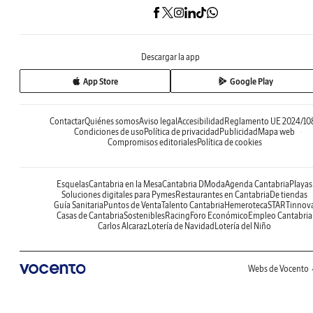
Descargar la app
App Store
Google Play
Contactar
Quiénes somos
Aviso legal
Accesibilidad
Reglamento UE 2024/10
Condiciones de uso
Política de privacidad
Publicidad
Mapa web
Compromisos editoriales
Política de cookies
Esquelas
Cantabria en la Mesa
Cantabria DModa
Agenda Cantabria
Playas
Soluciones digitales para Pymes
Restaurantes en Cantabria
De tiendas
Guía Sanitaria
Puntos de Venta
Talento Cantabria
Hemeroteca
STARTinnov
Casas de Cantabria
Sostenibles
Racing
Foro Económico
Empleo Cantabria
Carlos Alcaraz
Lotería de Navidad
Lotería del Niño
Webs de Vocento