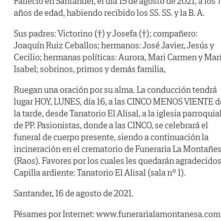
Falleció en Santander, el día 15 de agosto de 2021, a los 
años de edad, habiendo recibido los SS. SS. y la B. A.
Sus padres: Victorino (†) y Josefa (†); compañero:
Joaquín Ruiz Ceballos; hermanos: José Javier, Jesús y
Cecilio; hermanas políticas: Aurora, Mari Carmen y Mar
Isabel; sobrinos, primos y demás familia,
Ruegan una oración por su alma. La conducción tendrá
lugar HOY, LUNES, día 16, a las CINCO MENOS VIENTE d
la tarde, desde Tanatorio El Alisal, a la iglesia parroquia
de PP. Pasionistas, donde a las CINCO, se celebrará el
funeral de cuerpo presente, siendo a continuación la
incineración en el crematorio de Funeraria La Montañe
(Raos). Favores por los cuales les quedarán agradecidos
Capilla ardiente: Tanatorio El Alisal (sala nº 1).
Santander, 16 de agosto de 2021.
Pésames por Internet: www.funerarialamontanesa.com