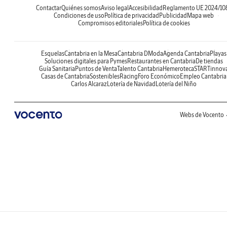
Contactar
Quiénes somos
Aviso legal
Accesibilidad
Reglamento UE 2024/10
Condiciones de uso
Política de privacidad
Publicidad
Mapa web
Compromisos editoriales
Política de cookies
Esquelas
Cantabria en la Mesa
Cantabria DModa
Agenda Cantabria
Playas
Soluciones digitales para Pymes
Restaurantes en Cantabria
De tiendas
Guía Sanitaria
Puntos de Venta
Talento Cantabria
Hemeroteca
STARTinnov
Casas de Cantabria
Sostenibles
Racing
Foro Económico
Empleo Cantabria
Carlos Alcaraz
Lotería de Navidad
Lotería del Niño
Webs de Vocento