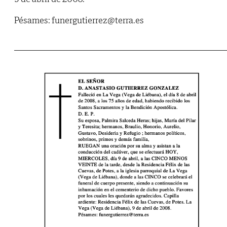
Pésames: funergutierrez@terra.es