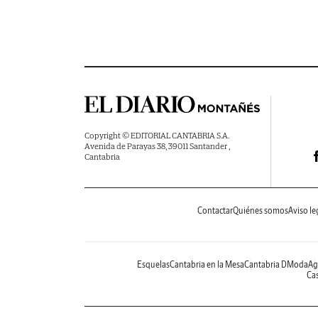
Copyright © EDITORIAL CANTABRIA S.A.
Avenida de Parayas 38, 39011 Santander ,
Cantabria
Contactar
Quiénes somos
Aviso le
Esquelas
Cantabria en la Mesa
Cantabria DModa
Ag
Cas