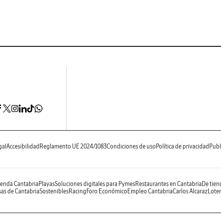
gal
Accesibilidad
Reglamento UE 2024/1083
Condiciones de uso
Política de privacidad
Publ
enda Cantabria
Playas
Soluciones digitales para Pymes
Restaurantes en Cantabria
De tien
as de Cantabria
Sostenibles
Racing
Foro Económico
Empleo Cantabria
Carlos Alcaraz
Loter