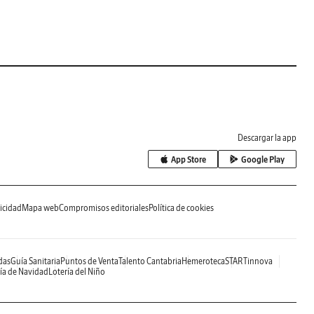
Descargar la app
App Store
Google Play
icidad
Mapa web
Compromisos editoriales
Política de cookies
das
Guía Sanitaria
Puntos de Venta
Talento Cantabria
Hemeroteca
STARTinnova
ía de Navidad
Lotería del Niño