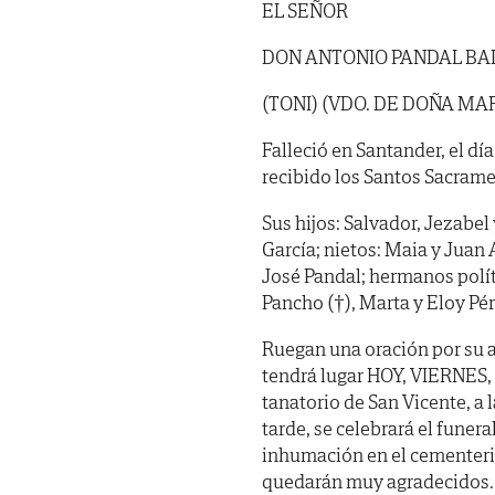
EL SEÑOR
DON ANTONIO PANDAL BA
(TONI) (VDO. DE DOÑA M
Falleció en Santander, el dí
recibido los Santos Sacramen
Sus hijos: Salvador, Jezabel 
García; nietos: Maia y Juan
José Pandal; hermanos políti
Pancho (†), Marta y Eloy Pé
Ruegan una oración por su a
tendrá lugar HOY, VIERNES, d
tanatorio de San Vicente, a l
tarde, se celebrará el funer
inhumación en el cementerio
quedarán muy agradecidos. C