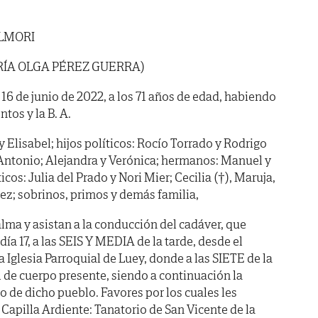
LMORI
ARÍA OLGA PÉREZ GUERRA)
a 16 de junio de 2022, a los 71 años de edad, habiendo
tos y la B. A.
y Elisabel; hijos políticos: Rocío Torrado y Rodrigo
 Antonio; Alejandra y Verónica; hermanos: Manuel y
cos: Julia del Prado y Nori Mier; Cecilia (†), Maruja,
rez; sobrinos, primos y demás familia,
lma y asistan a la conducción del cadáver, que
ía 17, a las SEIS Y MEDIA de la tarde, desde el
a Iglesia Parroquial de Luey, donde a las SIETE de la
al de cuerpo presente, siendo a continuación la
 de dicho pueblo. Favores por los cuales les
apilla Ardiente: Tanatorio de San Vicente de la