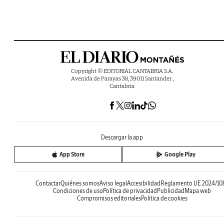
Copyright © EDITORIAL CANTABRIA S.A.
Avenida de Parayas 38, 39011 Santander ,
Cantabria
Descargar la app
App Store
Google Play
Contactar
Quiénes somos
Aviso legal
Accesibilidad
Reglamento UE 2024/10
Condiciones de uso
Política de privacidad
Publicidad
Mapa web
Compromisos editoriales
Política de cookies