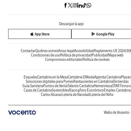
Descargar la app
App Store
Google Play
Contactar
Quiénes somos
Aviso legal
Accesibilidad
Reglamento UE 2024/10
Condiciones de uso
Política de privacidad
Publicidad
Mapa web
Compromisos editoriales
Política de cookies
Esquelas
Cantabria en la Mesa
Cantabria DModa
Agenda Cantabria
Playas
Soluciones digitales para Pymes
Restaurantes en Cantabria
De tiendas
Guía Sanitaria
Puntos de Venta
Talento Cantabria
Hemeroteca
STARTinnov
Casas de Cantabria
Sostenibles
Racing
Foro Económico
Empleo Cantabria
Carlos Alcaraz
Lotería de Navidad
Lotería del Niño
Webs de Vocento