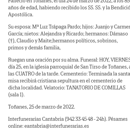
Falleció en Toñanes, el día 24 de marzo de 2022, a los 85
años de edad, habiendo recibido los SS. SS. y la Bendici
Apostólica.
Su esposa: Mª Luz Trápaga Pardo; hijos: Juanjo y Carme
García; nietos: Alejandra y Ricardo; hermanos: Dámaso
(†), Claudio y Maite;hermanos políticos, sobrinos,
primos y demás familia,
Ruegan una oración por su alma. Funeral: HOY, VIERNES
día 25, en la iglesia parroquial de San Tirso de Toñanes, 
las CUATRO de la tarde. Cementerio: Terminada la sant
misa recibirá cristiana sepultura en el cementerio de
dicha localidad. Velatorio: TANATORIO DE COMILLAS
(sala 1).
Toñanes, 25 de marzo de 2022.
Interfunerarias Cantabria (942 33 45 48 - 24h). Pésames
online: eantabria@interfunerarias.es