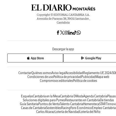
Copyright © EDITORIAL CANTABRIA S.A.
Avenida de Parayas 38, 39011 Santander ,
Cantabria
Descargar la app
App Store
Google Play
Contactar
Quiénes somos
Aviso legal
Accesibilidad
Reglamento UE 2024/10
Condiciones de uso
Política de privacidad
Publicidad
Mapa web
Compromisos editoriales
Política de cookies
Esquelas
Cantabria en la Mesa
Cantabria DModa
Agenda Cantabria
Playas
Soluciones digitales para Pymes
Restaurantes en Cantabria
De tiendas
Guía Sanitaria
Puntos de Venta
Talento Cantabria
Hemeroteca
STARTinnov
Casas de Cantabria
Sostenibles
Racing
Foro Económico
Empleo Cantabria
Carlos Alcaraz
Lotería de Navidad
Lotería del Niño