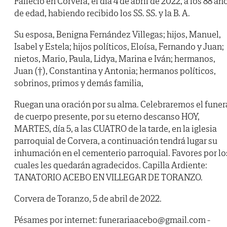
Falleció en Corvera, el día 4 de abril de 2022, a los 88 añ
de edad, habiendo recibido los SS. SS. y la B. A.
Su esposa, Benigna Fernández Villegas; hijos, Manuel,
Isabel y Estela; hijos políticos, Eloísa, Fernando y Juan;
nietos, Mario, Paula, Lidya, Marina e Iván; hermanos,
Juan (†), Constantina y Antonia; hermanos políticos,
sobrinos, primos y demás familia,
Ruegan una oración por su alma. Celebraremos el funer
de cuerpo presente, por su eterno descanso HOY,
MARTES, día 5, a las CUATRO de la tarde, en la iglesia
parroquial de Corvera, a continuación tendrá lugar su
inhumación en el cementerio parroquial. Favores por lo
cuales les quedarán agradecidos. Capilla Ardiente:
TANATORIO ACEBO EN VILLEGAR DE TORANZO.
Corvera de Toranzo, 5 de abril de 2022.
Pésames por internet: funerariaacebo@gmail.com -