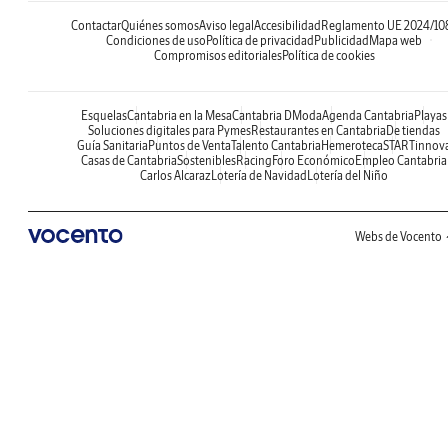
Contactar
Quiénes somos
Aviso legal
Accesibilidad
Reglamento UE 2024/10
Condiciones de uso
Política de privacidad
Publicidad
Mapa web
Compromisos editoriales
Política de cookies
Esquelas
Cantabria en la Mesa
Cantabria DModa
Agenda Cantabria
Playas
Soluciones digitales para Pymes
Restaurantes en Cantabria
De tiendas
Guía Sanitaria
Puntos de Venta
Talento Cantabria
Hemeroteca
STARTinnov
Casas de Cantabria
Sostenibles
Racing
Foro Económico
Empleo Cantabria
Carlos Alcaraz
Lotería de Navidad
Lotería del Niño
Webs de Vocento