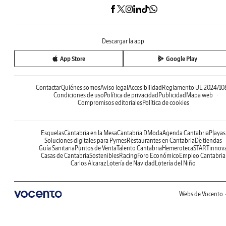
Descargar la app
App Store
Google Play
Contactar
Quiénes somos
Aviso legal
Accesibilidad
Reglamento UE 2024/10
Condiciones de uso
Política de privacidad
Publicidad
Mapa web
Compromisos editoriales
Política de cookies
Esquelas
Cantabria en la Mesa
Cantabria DModa
Agenda Cantabria
Playas
Soluciones digitales para Pymes
Restaurantes en Cantabria
De tiendas
Guía Sanitaria
Puntos de Venta
Talento Cantabria
Hemeroteca
STARTinnov
Casas de Cantabria
Sostenibles
Racing
Foro Económico
Empleo Cantabria
Carlos Alcaraz
Lotería de Navidad
Lotería del Niño
Webs de Vocento