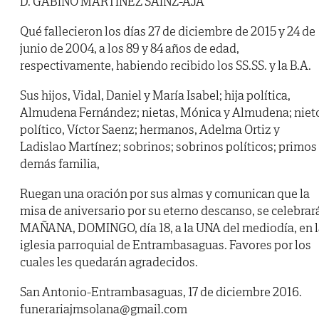
D. GABINO MARTÍNEZ SAINZ-AJA
Qué fallecieron los días 27 de diciembre de 2015 y 24 de
junio de 2004, a los 89 y 84 años de edad,
respectivamente, habiendo recibido los SS.SS. y la B.A.
Sus hijos, Vidal, Daniel y María Isabel; hija política,
Almudena Fernández; nietas, Mónica y Almudena; niet
político, Víctor Saenz; hermanos, Adelma Ortiz y
Ladislao Martínez; sobrinos; sobrinos políticos; primos
demás familia,
Ruegan una oración por sus almas y comunican que la
misa de aniversario por su eterno descanso, se celebrar
MAÑANA, DOMINGO, día 18, a la UNA del mediodía, en l
iglesia parroquial de Entrambasaguas. Favores por los
cuales les quedarán agradecidos.
San Antonio-Entrambasaguas, 17 de diciembre 2016.
funerariajmsolana@gmail.com