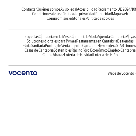
Contactar
Quiénes somos
Aviso legal
Accesibilidad
Reglamento UE 2024/10
Condiciones de uso
Política de privacidad
Publicidad
Mapa web
Compromisos editoriales
Política de cookies
Esquelas
Cantabria en la Mesa
Cantabria DModa
Agenda Cantabria
Playas
Soluciones digitales para Pymes
Restaurantes en Cantabria
De tiendas
Guía Sanitaria
Puntos de Venta
Talento Cantabria
Hemeroteca
STARTinnov
Casas de Cantabria
Sostenibles
Racing
Foro Económico
Empleo Cantabria
Carlos Alcaraz
Lotería de Navidad
Lotería del Niño
Webs de Vocento