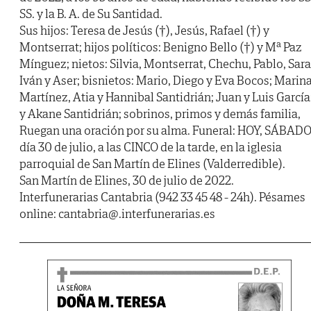
SS. y la B. A. de Su Santidad.
Sus hijos: Teresa de Jesús (†), Jesús, Rafael (†) y
Montserrat; hijos políticos: Benigno Bello (†) y Mª Paz
Mínguez; nietos: Silvia, Montserrat, Chechu, Pablo, Sara
Iván y Aser; bisnietos: Mario, Diego y Eva Bocos; Marin
Martínez, Atia y Hannibal Santidrián; Juan y Luis García
y Akane Santidrián; sobrinos, primos y demás familia,
Ruegan una oración por su alma. Funeral: HOY, SÁBADO
día 30 de julio, a las CINCO de la tarde, en la iglesia
parroquial de San Martín de Elines (Valderredible).
San Martín de Elines, 30 de julio de 2022.
Interfunerarias Cantabria (942 33 45 48 - 24h). Pésames
online: cantabria@.interfunerarias.es